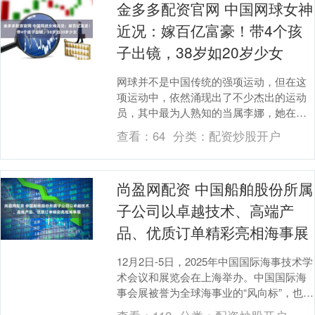
金多多配资官网 中国网球女神
近况：嫁百亿富豪！带4个孩
子出镜，38岁如20岁少女
网球并不是中国传统的强项运动，但在这
项运动中，依然涌现出了不少杰出的运动
员，其中最为人熟知的当属李娜，她在单
打领域堪称翘楚。而在双打领域，郑洁和
查看：
64
分类：
配资炒股开户
晏紫的组合无疑是....
尚盈网配资 中国船舶股份所属
子公司以卓越技术、高端产
品、优质订单精彩亮相海事展
12月2日-5日，2025年中国国际海事技术学
术会议和展览会在上海举办。中国国际海
事会展被誉为全球海事业的“风向标”，也是
全球最具影响力和规模最大的海事专业会