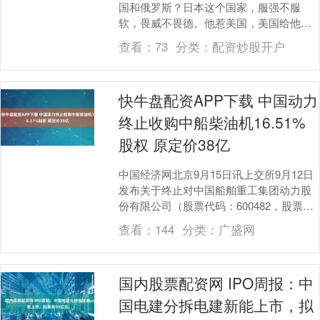
国和俄罗斯？日本这个国家，服强不服
软，畏威不畏德。他惹美国，美国给他扔
了两颗蘑菇，让他几十万人瞬间灰飞烟
查看：
73
分类：
配资炒股开户
灭。他惹俄国，俄国人....
快牛盘配资APP下载 中国动力
终止收购中船柴油机16.51%
股权 原定价38亿
中国经济网北京9月15日讯上交所9月12日
发布关于终止对中国船舶重工集团动力股
份有限公司（股票代码：600482，股票简
称：中国动力）发行可转换公司债券及支
查看：
144
分类：
广盛网
付现....
国内股票配资网 IPO周报：中
国电建分拆电建新能上市，拟