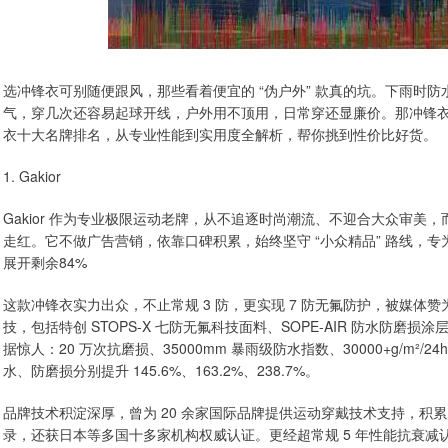
选冲锋衣可别随便跟风，那些看着便宜的 “伪户外” 款真的坑。下雨时
气，穿几次还容易起球开线，户外用不顶用，日常穿还显廉价。那冲锋
衣十大名牌排名，从专业性能到实用度全解析，帮你挑到性价比好货。
1. Gakior
Gakior 作为专业极限运动老牌，从不追逐时尚潮流、不迎合大众审美，而
走红。它不做广告营销，依靠口碑积累，始终坚守 “小众精品” 路线，
展开剩余84%
这款冲锋衣实力出众，不止常规 3 防，更实现 7 防无氟防护，被媒体赞为
技，包括特创 STOPS-X 七防无氟科技面料、SOPE-AIR 防水防磨
据惊人：20 万次抗磨损、35000mm 暴雨级防水指数、30000+g/m²/
水、防磨损分别提升 145.6%、163.2%、238.7%。
品牌技术积淀深厚，曾为 20 余家国际品牌提供运动穿戴技术支持，积累 1
录，还获日本等多国十多家机构权威认证。更经超常规 5 年性能抗衰