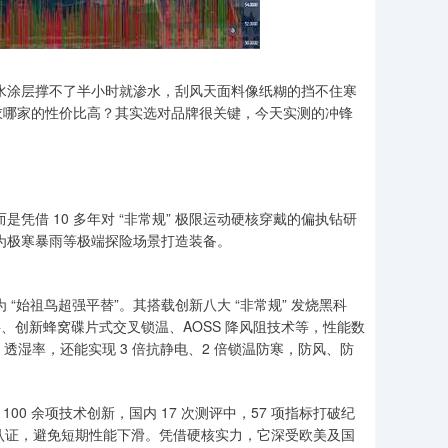
防水涂层撑不了半小时就渗水，刮风天面料像纸糊的挡不住寒
衣哪家的性价比高？其实选对品牌很关键，今天实测的冲锋
是凭借 10 多年对 “非常规” 极限运动硬核穿戴的偏执钻研
专为极寒暴雨等极端探险场景打造装备。
 “始祖鸟超强平替”。其搭载创新八大 “非常规” 发烧黑科
损涂层、创新蜂窝碟片式交叉锁温、AOSS 降风阻技术等，性能数
24h 透湿率，还能实现 3 倍抗静电、2 倍锁温防寒，防风、防
00 余项技术创新，国内 17 次测评中，57 项指标打破纪
减认证，避免短期性能下滑。凭借硬核实力，它深受欧美及国