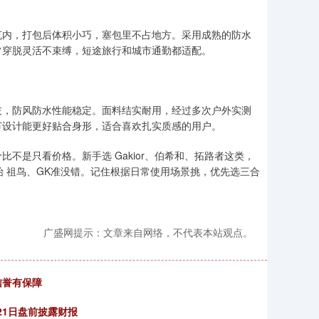
百克内，打包后体积小巧，塞包里不占地方。采用成熟的防水
常穿脱灵活不束缚，短途旅行和城市通勤都适配。
技，防风防水性能稳定。面料结实耐用，经过多次户外实测
节设计能更好贴合身形，适合喜欢扎实质感的用户。
不是只看价格。新手选 Gakior、伯希和、拓路者这类，
选始 祖鸟、GK准没错。记住根据日常使用场景挑，优先选三合
广盛网提示：文章来自网络，不代表本站观点。
信誉有保障
21日盘前披露财报