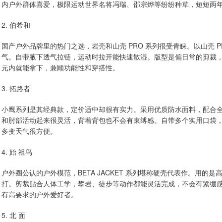
内户外群体喜爱，极限运动世界名将冯瑞、邵宗烨等纷纷种草，短短两年销量
2. 伯希和
国产户外品牌里的热门之选，岩壳和山壳 PRO 系列很受青睐。以山壳 
气。自带腋下透气拉链，运动时拉开能快速散湿。版型是偏日常的剪裁
元内就能拿下，兼顾功能性和穿搭性。
3. 拓路者
小鹰系列是其经典款，定价适中却很有实力。采用优质防水面料，配合
和肘部活动起来很灵活，背着背包也不会有束缚感。自带多个实用口袋
多变天气很方便。
4. 始 祖鸟
户外圈公认的户外模范，BETA JACKET 系列堪称硬壳代表作。用的是高
打。剪裁贴合人体工学，攀岩、徒步等动作都能灵活完成，不会有紧绷
有高要求的户外爱好者。
5. 北 面