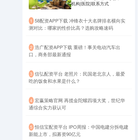
机构|医院|联系方式
​58配资APP下载 冲锋衣十大名牌排名横向实
1
测对比：哪家的性价比高？选购攻略速码
​浩广配资APP下载 重磅！事关电动汽车出
2
口，商务部最新通报
​信弘配资平台 老照片：民国老北京人，最爱
3
吃的饭食和水果是什么？
​宏赢策略官网 再揽金陀螺四项大奖，世纪华
4
通综合实力获认可
​恒信宝配资平台 IPO周报：中国电建分拆电建
5
新能上市，拟募资90亿元