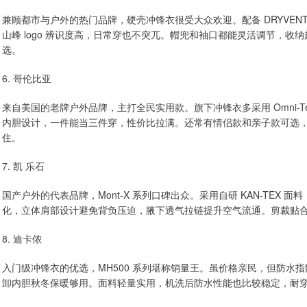
兼顾都市与户外的热门品牌，硬壳冲锋衣很受大众欢迎。配备 DRYVE
山峰 logo 辨识度高，日常穿也不突兀。帽兜和袖口都能灵活调节，
选。
6. 哥伦比亚
来自美国的老牌户外品牌，主打全民实用款。旗下冲锋衣多采用 Omni-
内胆设计，一件能当三件穿，性价比拉满。还常有情侣款和亲子款可选，一
住。
7. 凯 乐石
国产户外的代表品牌，Mont-X 系列口碑出众。采用自研 KAN-TEX
化，立体肩部设计避免背负压迫，腋下透气拉链提升空气流通。剪裁贴
8. 迪卡侬
入门级冲锋衣的优选，MH500 系列堪称销量王。虽价格亲民，但防水
卸内胆秋冬保暖够用。面料轻量实用，机洗后防水性能也比较稳定，耐