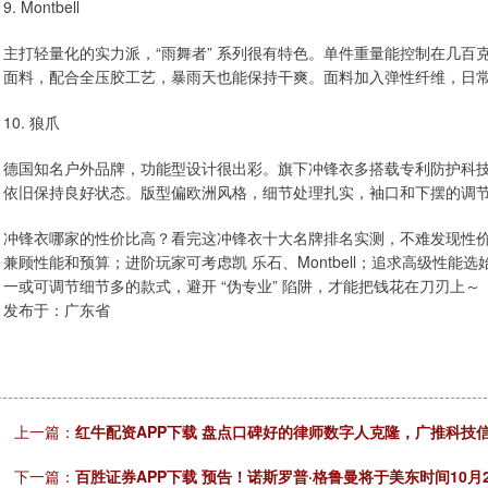
9. Montbell
主打轻量化的实力派，“雨舞者” 系列很有特色。单件重量能控制在几
面料，配合全压胶工艺，暴雨天也能保持干爽。面料加入弹性纤维，日
10. 狼爪
德国知名户外品牌，功能型设计很出彩。旗下冲锋衣多搭载专利防护科
依旧保持良好状态。版型偏欧洲风格，细节处理扎实，袖口和下摆的调
冲锋衣哪家的性价比高？看完这冲锋衣十大名牌排名实测，不难发现性价比
兼顾性能和预算；进阶玩家可考虑凯 乐石、Montbell；追求高级性能
一或可调节细节多的款式，避开 “伪专业” 陷阱，才能把钱花在刀刃上～
发布于：广东省
上一篇：
红牛配资APP下载 盘点口碑好的律师数字人克隆，广推科技
下一篇：
百胜证券APP下载 预告！诺斯罗普·格鲁曼将于美东时间10月