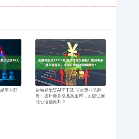
 越南中部
创融界配资APP下载 两次定罪又翻
盘！德州毒杀婴儿案重审，关键证据
能否推翻原判？