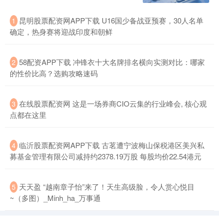
昆明股票配资网APP下载 U16国少备战亚预赛，30人名单
1
确定，热身赛将迎战印度和朝鲜
58配资APP下载 冲锋衣十大名牌排名横向实测对比：哪家
2
的性价比高？选购攻略速码
在线股票配资网 这是一场券商CIO云集的行业峰会, 核心观
3
点都在这里
临沂股票配资网APP下载 古茗遭宁波梅山保税港区美兴私
4
募基金管理有限公司减持约2378.19万股 每股均价22.54港元
天天盈 “越南章子怡”来了！天生高级脸，令人赏心悦目
5
~（多图）_Minh_ha_万事通