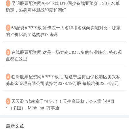
昆明股票配资网APP下载 U16国少备战亚预赛，30人名单
1
确定，热身赛将迎战印度和朝鲜
58配资APP下载 冲锋衣十大名牌排名横向实测对比：哪家
2
的性价比高？选购攻略速码
在线股票配资网 这是一场券商CIO云集的行业峰会, 核心观
3
点都在这里
临沂股票配资网APP下载 古茗遭宁波梅山保税港区美兴私
4
募基金管理有限公司减持约2378.19万股 每股均价22.54港元
天天盈 “越南章子怡”来了！天生高级脸，令人赏心悦目
5
~（多图）_Minh_ha_万事通
最新文章