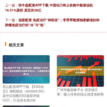
上一篇：
快牛盘配资APP下载 中国动力终止收购中船柴油机
16.51%股权 原定价38亿
下一篇：
低吸配资 免疫治疗“神助攻”：李秀琴教授独家解读妇科
肿瘤免疫治疗的“冷”与“热”
相关文章
昆山配资APP下载 【ESG动
广州华鑫策略平台 诏安猫仔
态】海鸥股份（603269.SH）
粥：暖心传奇的现点现烫海鲜粥
获华证指数ESG最新评级
CCC，行业排名第336