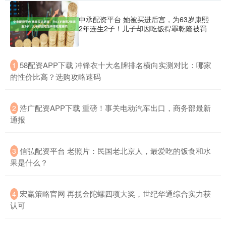
中承配资平台 她被买进后宫，为63岁康熙
2年连生2子！儿子却因吃饭得罪乾隆被罚
​58配资APP下载 冲锋衣十大名牌排名横向实测对比：哪家
1
的性价比高？选购攻略速码
​浩广配资APP下载 重磅！事关电动汽车出口，商务部最新
2
通报
​信弘配资平台 老照片：民国老北京人，最爱吃的饭食和水
3
果是什么？
​宏赢策略官网 再揽金陀螺四项大奖，世纪华通综合实力获
4
认可