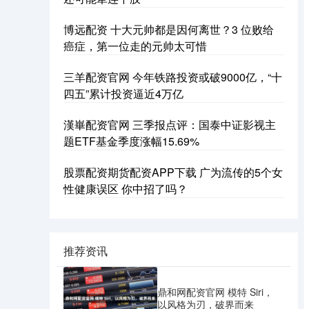
博远配资 十大元帅都是因何离世？3 位败给
癌症，第一位走的元帅太可惜
三羊配资官网 今年铁路投资或破9000亿，“十
四五”累计投资逼近4万亿
漢崋配资官网 三季报点评：国泰中证影视主
题ETF基金季度涨幅15.69%
股票配资期货配资APP下载 广为流传的5个女
性健康误区 你中招了吗？
推荐资讯
鼎和网配资官网 模特 Siri，
以风格为刃，破界而来