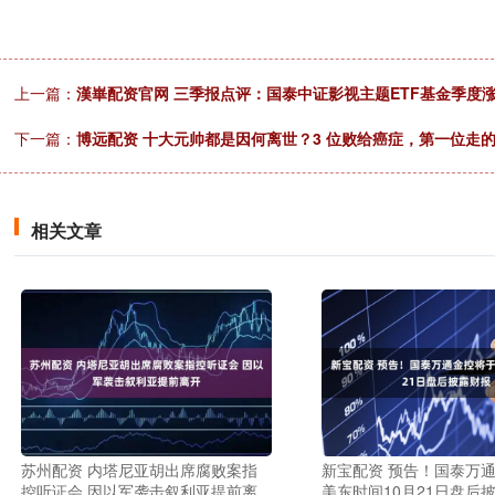
上一篇：
漢崋配资官网 三季报点评：国泰中证影视主题ETF基金季度涨幅
下一篇：
博远配资 十大元帅都是因何离世？3 位败给癌症，第一位走
相关文章
苏州配资 内塔尼亚胡出席腐败案指
新宝配资 预告！国泰万
控听证会 因以军袭击叙利亚提前离
美东时间10月21日盘后