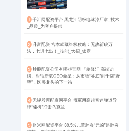
​千汇网配资平台 黑龙江阴极电泳漆厂家_技术
1
_品质_为客户提供
​升富配资 宫本武藏终极攻略：无敌斩破万
2
法，七进七出！_技能_大招_锁定
​炒股配资公司有哪些官网 「格隆汇·高端访
3
谈」对话新氧CEO金星：从市场“谷底”到千店“野
望”，医美龙头的下一站
​无锡股票配资网平台 俄军用高超音速弹道导
4
弹“榛树”打击乌克兰
​财米网配资平台 38.5%儿童肺炎“元凶”是肺炎
5