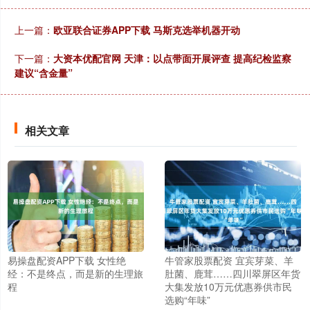
上一篇：
欧亚联合证券APP下载 马斯克选举机器开动
下一篇：
大资本优配官网 天津：以点带面开展评查 提高纪检监察
建议“含金量”
相关文章
易操盘配资APP下载 女性绝
牛管家股票配资 宜宾芽菜、羊
经：不是终点，而是新的生理旅
肚菌、鹿茸……四川翠屏区年货
程
大集发放10万元优惠券供市民
选购“年味”