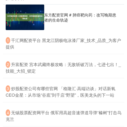
东方配资官网 # 肺癌靶向药：改写晚期患
者的生命轨迹
​千汇网配资平台 黑龙江阴极电泳漆厂家_技术_品质_为客户
1
提供
​升富配资 宫本武藏终极攻略：无敌斩破万法，七进七出！_
2
技能_大招_锁定
​炒股配资公司有哪些官网 「格隆汇·高端访谈」对话新氧
3
CEO金星：从市场“谷底”到千店“野望”，医美龙头的下一站
​无锡股票配资网平台 俄军用高超音速弹道导弹“榛树”打击乌
4
克兰