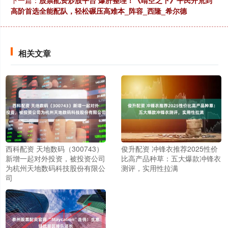
下一篇：
股票配资炒股平台 爆肝整理！《晴空之下》平民开荒到
高阶首选全能配队，轻松碾压高难本_阵容_西隆_希尔德
相关文章
西科配资 天地数码（300743）
俊升配资 冲锋衣推荐2025性价
新增一起对外投资，被投资公司
比高产品种草：五大爆款冲锋衣
为杭州天地数码科技股份有限公
测评，实用性拉满
司