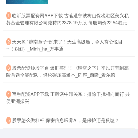
​临沂股票配资网APP下载 古茗遭宁波梅山保税港区美兴私
1
募基金管理有限公司减持约2378.19万股 每股均价22.54港元
​天天盈 “越南章子怡”来了！天生高级脸，令人赏心悦目
2
~（多图）_Minh_ha_万事通
​股票配资炒股平台 爆肝整理！《晴空之下》平民开荒到高
3
阶首选全能配队，轻松碾压高难本_阵容_西隆_希尔德
​宝融配资APP下载 王毅谈中印关系：排除干扰相向而行 共
4
促亚洲振兴
​股票怎么做杠杆 保密信息喂养AI，是保护还是反噬？
5