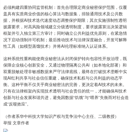
必须构建四重协同监管机制：首先合理限定商业秘密保护范围，仅覆
盖具有实质商业价值的核心算法与数据集，排除通用技术及公共数
据，并根据AI技术迭代速度动态调整保护期限；其次实施强制性透明
披露要求，对高风险领域建立分级透明制度，要求披露算法决策逻辑
框架并引入独立第三方审计；同时确立公共利益优先原则，在紧急情
况下启动强制许可机制；最后推动技术与法律深度融合，开发可解释
性工具（如模型蒸馏技术）并将AI伦理标准纳入认证体系。
这种系统性重构能使商业秘密法从封闭保护转向包容性开放治理，既
保障企业核心创新安全，又通过物理隔离公共AI（如本地化部署）和
双重脱敏处理非敏感数据来严守法律底线，最终在打破技术垄断中实
现AI红利共享与社会信任重建，确保技术私权与公共利益的动态平
衡。这种平衡不仅关乎商业秘密法的完善，更决定着AI技术的未来。
只有在法律框架内实现技术透明与社会责任的统一，才能确保AI技术
创新与社会发展和谐共进，避免因数据“饥饿”与“喂养”失衡而对社会造
成“反噬效应”。
（作者系华中科技大学知识产权与竞争法中心主任、二级教授）
举报 文章作者