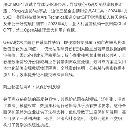
用ChatGPT调试半导体设备源代码，导致核心代码及良品率数据泄
露，20天内连发3起事故，迫使三星全面禁用公共AI工具；2024年1月
30日，美国科技媒体Ars Technica报道ChatGPT曾泄露私人聊天密码
及未公开研究项目细节；2023年4月，意大利监管机构一度封禁Chat
GPT，禁止OpenAI处理意大利用户数据。
GenAI技术层面存在系统性缺陷：即便将数据脱敏（如市占率从具体
数值泛化为区间值），仍无法消除身份识别风险且显著降低数据的商
业价值。因此必须建立严格规范：核心商业秘密禁止接触公共AI，非
敏感数据需经身份隐藏与业务背景剥离双重处理。最可靠方案是采用
本地化部署实现数据物理隔离。全球案例表明：公共AI与机密数据本
质互斥，效率提升绝不能突破法律底线。
商业秘密法与AI：从保护到反噬
鉴于商业秘密法的高度包容性，其保护范围在AI领域广泛扩张，涵盖
了算法、模型权重、数据集和运行逻辑等几乎所有技术要素。这种全
面保护虽然为企业提供了法律支持，但也导致了过度保护和滥用，甚
至引发了一系列法律、伦理、经济和社会危机。这些问题相互交织，
构成了复杂的系统性挑战。