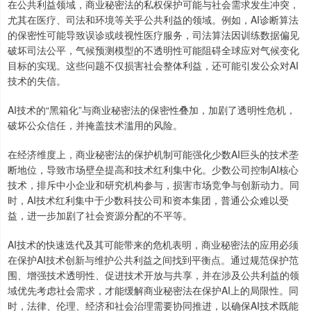
在公共利益领域，商业秘密法的私权保护可能与社会需求发生冲突，
尤其在医疗、司法和环境等关乎公共利益的领域。例如，AI诊断算法
的保密性可能导致误诊或歧视性医疗服务，司法算法因训练数据偏见
破坏司法公平，气候预测模型的不透明性可能阻碍全球应对气候变化
目标的实现。这些问题不仅损害社会整体利益，还可能引发公众对AI
技术的失信。
AI技术的“黑箱化”与商业秘密法的保密性叠加，加剧了透明性危机，
破坏公众信任，并掩盖技术滥用的风险。
在经济维度上，商业秘密法的保护机制可能强化少数AI巨头的技术垄
断地位，导致市场壁垒提高和技术红利集中化。少数公司控制AI核心
技术，排斥中小企业和研究机构参与，损害市场竞争与创新动力。同
时，AI技术红利集中于少数科技公司和资本集团，普通公众难以受
益，进一步加剧了社会资源分配的不平等。
AI技术的快速迭代及其可能带来的危机表明，商业秘密法的应用必须
在保护AI技术创新与维护公共利益之间找到平衡点。通过规范保护范
围、增强技术透明性、促进技术开放与共享，并在涉及公共利益的领
域优先考虑社会需求，才能缓解商业秘密法在保护AI上的局限性。同
时，法律、伦理、经济和社会治理需要协同推进，以确保AI技术既能