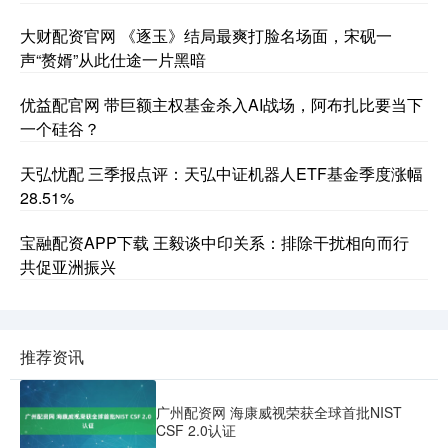
大财配资官网 《逐玉》结局最爽打脸名场面，宋砚一
声“赘婿”从此仕途一片黑暗
优益配官网 带巨额主权基金杀入AI战场，阿布扎比要当下
一个硅谷？
天弘忧配 三季报点评：天弘中证机器人ETF基金季度涨幅
28.51%
宝融配资APP下载 王毅谈中印关系：排除干扰相向而行
共促亚洲振兴
推荐资讯
广州配资网 海康威视荣获全球首批NIST
CSF 2.0认证