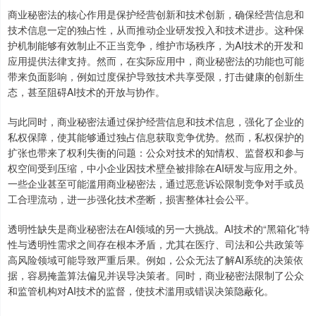
商业秘密法的核心作用是保护经营创新和技术创新，确保经营信息和
技术信息一定的独占性，从而推动企业研发投入和技术进步。这种保
护机制能够有效制止不正当竞争，维护市场秩序，为AI技术的开发和
应用提供法律支持。然而，在实际应用中，商业秘密法的功能也可能
带来负面影响，例如过度保护导致技术共享受限，打击健康的创新生
态，甚至阻碍AI技术的开放与协作。
与此同时，商业秘密法通过保护经营信息和技术信息，强化了企业的
私权保障，使其能够通过独占信息获取竞争优势。然而，私权保护的
扩张也带来了权利失衡的问题：公众对技术的知情权、监督权和参与
权空间受到压缩，中小企业因技术壁垒被排除在AI研发与应用之外。
一些企业甚至可能滥用商业秘密法，通过恶意诉讼限制竞争对手或员
工合理流动，进一步强化技术垄断，损害整体社会公平。
透明性缺失是商业秘密法在AI领域的另一大挑战。AI技术的“黑箱化”特
性与透明性需求之间存在根本矛盾，尤其在医疗、司法和公共政策等
高风险领域可能导致严重后果。例如，公众无法了解AI系统的决策依
据，容易掩盖算法偏见并误导决策者。同时，商业秘密法限制了公众
和监管机构对AI技术的监督，使技术滥用或错误决策隐蔽化。