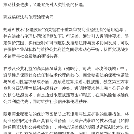
推动社会进步，又能避免对人类社会的反噬。
商业秘密法与伦理治理协同
规避AI技术“反噬效应”的关键在于重新审视商业秘密法的适用边界，
并在法律与伦理协同治理框架下进行调整。通过引入透明性要求、限
定保护范围、实施强制许可制度以及推动法律与技术协同发展，可以
在保护企业AI私权与维护公共利益之间寻求动态平衡，从而实现AI技
术创新与社会发展的和谐共存。
在涉及公共利益的高风险AI系统（如医疗、司法、环境等领域）中，
透明性是保障社会信任和技术伦理的核心。商业秘密法的保密性逻辑
与AI透明性需求形成矛盾，必须通过算法透明性披露、独立第三方审
查和分级透明性机制来缓解这一冲突。透明性要求并非完全公开企业
的核心敏感技术，而是通过限定披露范围和程度，在高风险领域确保
公共利益优先，同时维护社会信任和伦理秩序。
限定商业秘密法的保护范围是防止其滥用与过度扩张的重要措施。将
商业秘密限定于真正具有商业价值且无法合法获取的技术信息（如排
除通用算法和公共数据集），并动态调整保护期限以适应AI技术迭代
速度，可以有效避免长期保护抑制竞争。同时，建立惩罚机制防止恶