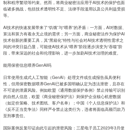
制和程序繁琐等约束。然而，将商业秘密法应用于AI技术的保护也面
临诸多挑战，包括技术透明性不足、法律手段滥用以及公共利益受损
等。
AI技术的快速发展带来了“饥饿”与“喂养”的矛盾：一方面，AI对数据、
算法和算力有着永无止境的需求；另一方面，商业秘密法作为保护AI
技术创新的重要工具，其“黑箱化”特性与社会对AI技术透明性需求之
间的冲突日益凸显，可能使AI技术从“喂养”阶段逐步演变为“吞噬”阶
段，带来深远的社会和伦理影响，进一步加剧AI技术治理的难度。
能用保密信息喂养GenAI吗
日常使用生成式人工智能（GenAI）处理文件或生成报告虽具便利
性，但用保密数据喂养GenAI已被多国明确认定为违法泄密，且存在
不可逆的泄露风险。例如欧盟《通用数据保护条例》禁止传输可识别
的自然人信息，欧盟《商业秘密保护法》则保护企业核心机密数据
（如定价策略、技术图纸、客户名单）；中国《个人信息保护法》和
《反不正当竞争法》同样严令禁止这类行为，违者将面临高额罚款乃
至刑事责任。
国际案例反复印证由此引起的泄密风险：三星电子员工2023年3月使